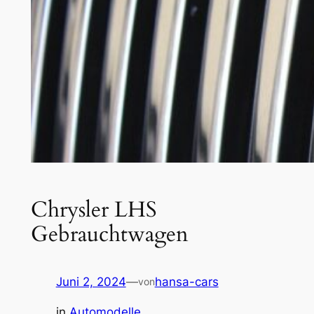
Chrysler LHS
Gebrauchtwagen
Juni 2, 2024
—
hansa-cars
von
in
Automodelle