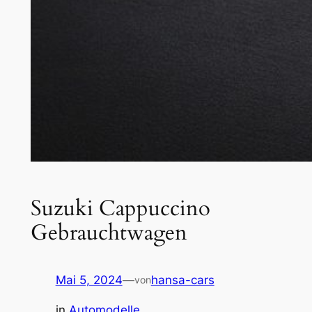
Suzuki Cappuccino
Gebrauchtwagen
Mai 5, 2024
—
hansa-cars
von
in
Automodelle