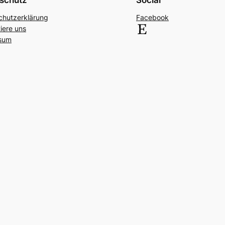
schutz
Social
chutzerklärung
Facebook
Etsy
iere uns
sum