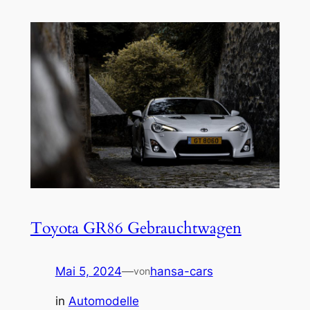
Toyota GR86 Gebrauchtwagen
Mai 5, 2024
—
hansa-cars
von
in
Automodelle